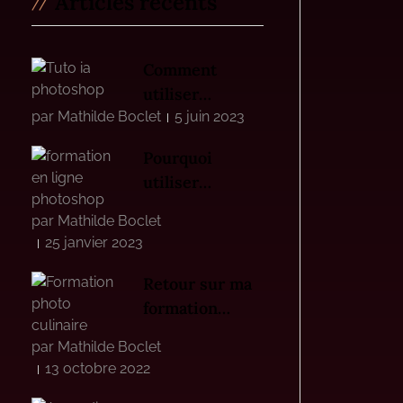
Articles récents
Comment
utiliser
par Mathilde Boclet
l’intelligence
5 juin 2023
artificielle sur
Pourquoi
Photoshop Beta
utiliser
?
Photoshop
par Mathilde Boclet
lorsque l’on est
25 janvier 2023
photographe
culinaire
Retour sur ma
formation
photo et
par Mathilde Boclet
stylisme
13 octobre 2022
culinaire