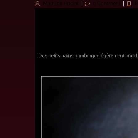
Mathilde Boclet
0 Comment
R
Pains ham
Des petits pains hamburger légèrement brioch