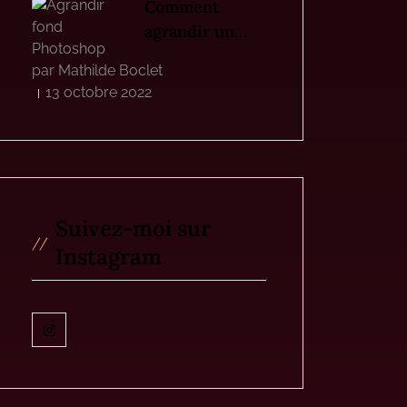
Comment
agrandir un
fond photo sur
par Mathilde Boclet
Photoshop ?
13 octobre 2022
Suivez-moi sur
Instagram