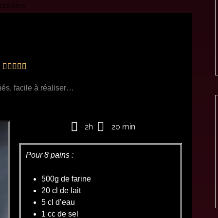
ecettes
burger maison





és, facile à réaliser…
2h
20 min
Pour 8 pains :
500g de farine
20 cl de lait
5 cl d’eau
1 cc de sel